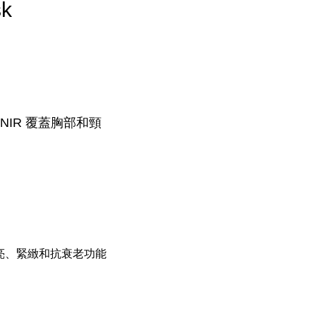
sk
2 個 NIR 覆蓋胸部和頸
提亮、緊緻和抗衰老功能