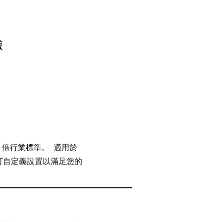
驗
 的 3 倍行業標準。 適用於
APP 可自定義設置以滿足您的