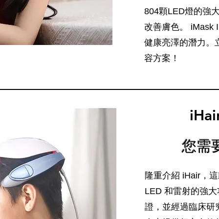
804顆LED燈的
改善膚色。 iMas
健康亮澤的潛力。
容方案！
iHai
您需
隆重介紹 iHai
LED 和雷射的強大功效
證，並經過臨床研