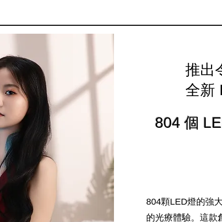
推出
全新 I
804 個 LE
804顆LED燈的強大
的光療體驗。這款