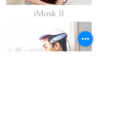
iMask II
iHair
cs@miin.hk
852 3412 3333